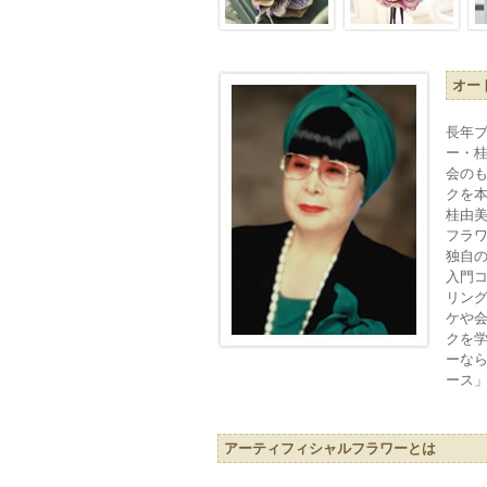
オー
長年
ー・
会の
クを
桂由
フラワ
独自
入門
リン
ケや
クを
ーな
ース」
アーティフィシャルフラワーとは