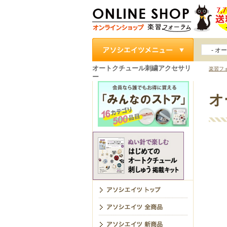
- オ
クセサ
オートクチュール刺繍アクセサリ
楽習フ
ー
オ