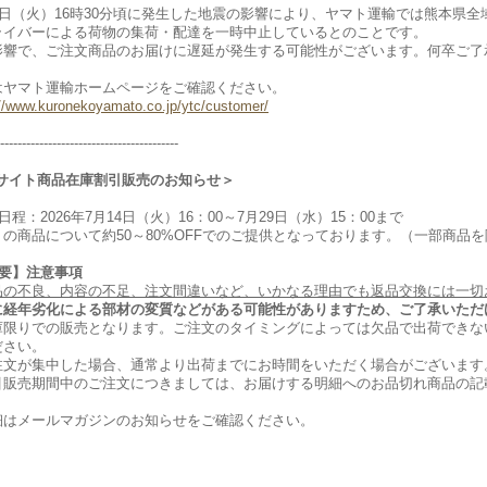
28日（火）16時30分頃に発生した地震の影響により、ヤマト運輸では熊本県
ライバーによる荷物の集荷・配達を一時中止しているとのことです。
影響で、ご注文商品のお届けに遅延が発生する可能性がございます。何卒ご了
はヤマト運輸ホームページをご確認ください。
://www.kuronekoyamato.co.jp/ytc/customer/
-----------------------------------------
Cサイト商品在庫割引販売のお知らせ＞
日程：2026年7月14日（火）16：00～7月29日（水）15：00まで
くの商品について約50～80%OFFでのご提供となっております。（一部商品
重要】注意事項
品の不良、内容の不足、注文間違いなど、いかなる理由でも返品交換には一切
に経年劣化による部材の変質などがある可能性がありますため、ご了承いただ
庫限りでの販売となります。ご注文のタイミングによっては欠品で出荷できな
ださい。
注文が集中した場合、通常より出荷までにお時間をいただく場合がございます
引販売期間中のご注文につきましては、お届けする明細へのお品切れ商品の記
細はメールマガジンのお知らせをご確認ください。