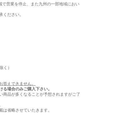
全域で営業を停止、また九州の一部地域におい
承ください。
を除く）
お答えできません。
ける場合のみご購入下さい。
い商品が多くなることが予想されますがご了
。
載は省略させていたきます。