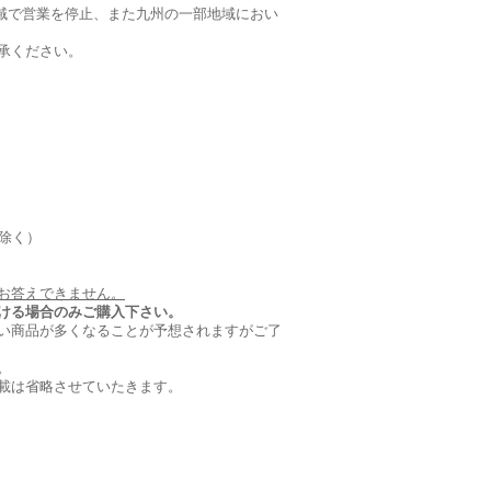
全域で営業を停止、また九州の一部地域におい
承ください。
を除く）
お答えできません。
ける場合のみご購入下さい。
い商品が多くなることが予想されますがご了
。
載は省略させていたきます。