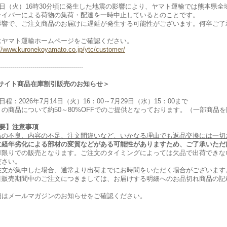
28日（火）16時30分頃に発生した地震の影響により、ヤマト運輸では熊本県
ライバーによる荷物の集荷・配達を一時中止しているとのことです。
影響で、ご注文商品のお届けに遅延が発生する可能性がございます。何卒ご了
はヤマト運輸ホームページをご確認ください。
://www.kuronekoyamato.co.jp/ytc/customer/
-----------------------------------------
Cサイト商品在庫割引販売のお知らせ＞
日程：2026年7月14日（火）16：00～7月29日（水）15：00まで
くの商品について約50～80%OFFでのご提供となっております。（一部商品
重要】注意事項
品の不良、内容の不足、注文間違いなど、いかなる理由でも返品交換には一切
に経年劣化による部材の変質などがある可能性がありますため、ご了承いただ
庫限りでの販売となります。ご注文のタイミングによっては欠品で出荷できな
ださい。
注文が集中した場合、通常より出荷までにお時間をいただく場合がございます
引販売期間中のご注文につきましては、お届けする明細へのお品切れ商品の記
細はメールマガジンのお知らせをご確認ください。