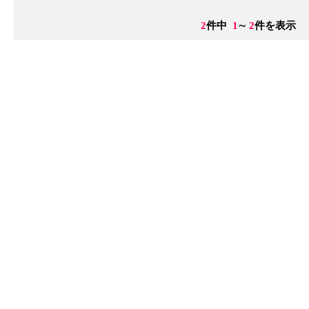
2
件中
1
∼
2
件を表示