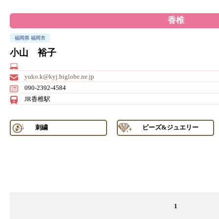
香椎
福岡県 福岡市
小山 裕子
yuko.k@kyj.biglobe.ne.jp
090-2392-4584
JR香椎駅
刺繍
ビーズ&ジュエリー
1