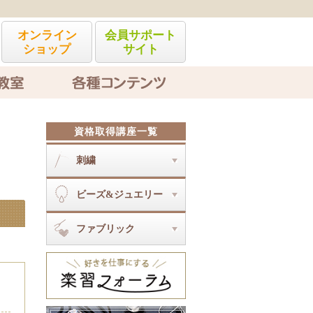
オンライン
会員サポート
ショップ
サイト
各種コンテンツ
資格取得講座一覧
刺繍
刺繍とは
ビーズ&ジュエリー
オートクチュール刺繍アクセサリ
ーディプロマ
ビーズ&ジュエリーとは
ソウタシエジュエリーディプロマ
ファブリック
コスチュームジュエリー（入門・
ビジューソウタシエディプロマ
ディプロマ・認定）
ファブリックとは
ジュエリークロッシェ上級
マクラメ雑貨ディプロマ
ジュエリークロッシェ
ビーズアートステッチWIZアカデ
ミーI