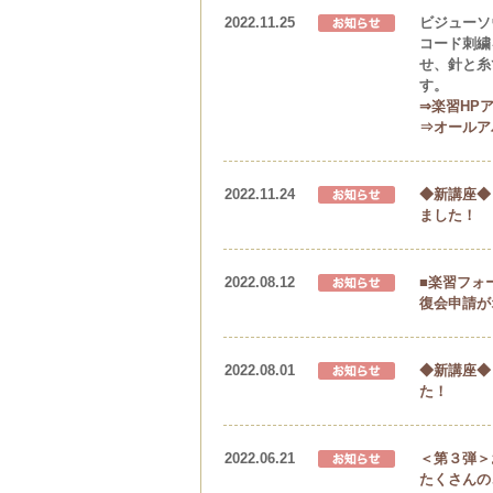
2022.11.25
ビジューソ
コード刺繍
せ、針と糸
す。
⇒楽習HP
⇒オールア
2022.11.24
◆新講座◆
ました！
2022.08.12
■楽習フォ
復会申請が
2022.08.01
◆新講座◆
た！
2022.06.21
＜第３弾＞
たくさんの