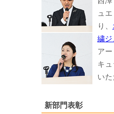
西澤
ュエ
り、
繍ジ
アー
キュ
いた
新部門表彰