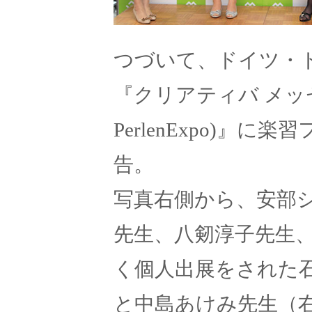
つづいて、ドイツ・
『クリアティバ メッセ201
PerlenExpo)』
告。
写真右側から、安部
先生、八剱淳子先生
く個人出展をされた
と中島あけみ先生（