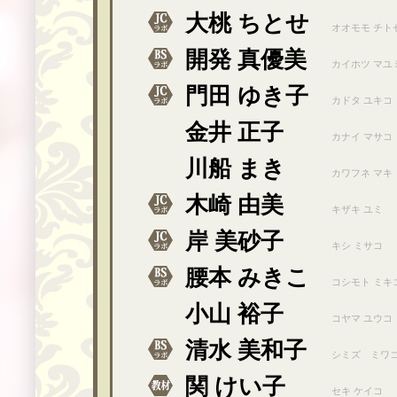
大桃 ちとせ
オオモモ チト
開発 真優美
カイホツ マユ
門田 ゆき子
カドタ ユキコ
金井 正子
カナイ マサコ
川船 まき
カワフネ マキ
木崎 由美
キザキ ユミ
岸 美砂子
キシ ミサコ
腰本 みきこ
コシモト ミキ
小山 裕子
コヤマ ユウコ
清水 美和子
シミズ ミワ
関 けい子
セキ ケイコ