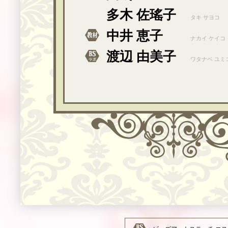
多木 佐瑤子
タキ サヨコ
中井 恵子
ナカイ ケイコ
渡辺 由美子
ワタナベ ユミ