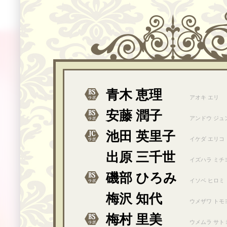
青木 恵理
アオキ エリ
安藤 潤子
アンドウ ジュ
池田 英里子
イケダ エリコ
出原 三千世
イズハラ ミチ
磯部 ひろみ
イソベ ヒロミ
梅沢 知代
ウメザワ トモ
梅村 里美
ウメムラ サト