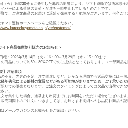
28日（火）16時30分頃に発生した地震の影響により、ヤマト運輸では熊本県
ライバーによる荷物の集荷・配達を一時中止しているとのことです。
影響で、ご注文商品のお届けに遅延が発生する可能性がございます。何卒ご了
はヤマト運輸ホームページをご確認ください。
://www.kuronekoyamato.co.jp/ytc/customer/
-----------------------------------------
Cサイト商品在庫割引販売のお知らせ＞
日程：2026年7月14日（火）16：00～7月29日（水）15：00まで
くの商品について約50～80%OFFでのご提供となっております。（一部商品
重要】注意事項
品の不良、内容の不足、注文間違いなど、いかなる理由でも返品交換には一切
に経年劣化による部材の変質などがある可能性がありますため、ご了承いただ
庫限りでの販売となります。ご注文のタイミングによっては欠品で出荷できな
ださい。
注文が集中した場合、通常より出荷までにお時間をいただく場合がございます
引販売期間中のご注文につきましては、お届けする明細へのお品切れ商品の記
細はメールマガジンのお知らせをご確認ください。