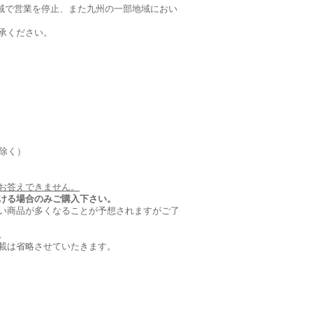
全域で営業を停止、また九州の一部地域におい
承ください。
を除く）
お答えできません。
ける場合のみご購入下さい。
い商品が多くなることが予想されますがご了
。
載は省略させていたきます。