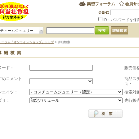
楽習フォーラム
会員サ
ID・パスワードを保
スチュームジュエリー
）
ォーラム「オンラインショップ」トップ
> 詳細検索
ワード：
販売価
すめコメント
商品ス
ス：
シエイツ：
検索対
ゴリ：
先行販