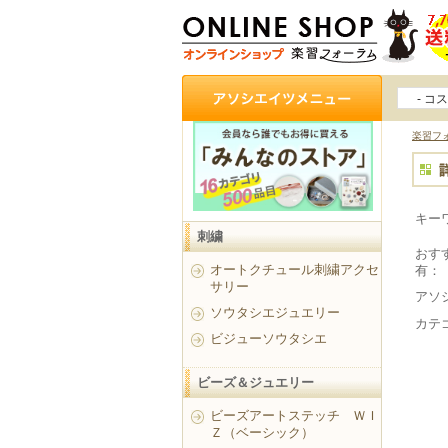
- コ
（認定
楽習フ
キー
刺繍
おす
オートクチュール刺繍アクセ
有：
サリー
アソ
ソウタシエジュエリー
カテ
ビジューソウタシエ
ビーズ＆ジュエリー
ビーズアートステッチ ＷＩ
Ｚ（ベーシック）