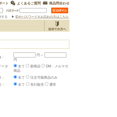
ポート
よくあるご質問
商品問合わせ
存する
▶
IDやパスワードをお忘れの方はこちら
円～
格：
円
テータ
全て
新商品
DM・メルマガ
商品
象：
全て
注文可能商品のみ
売：
全て
先行販売
通常