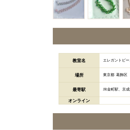
教室名
エレガントビー
場所
東京都
葛飾区
最寄駅
JR金町駅、京
オンライン