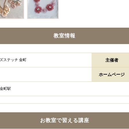
教室情報
主催者
ズステッチ 金町
ホームページ
成金町駅
お教室で習える講座