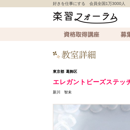
好きを仕事にする 会員全国1万3000人
資格取得講座
募集中の講
東京都
葛飾区
エレガントビーズステッチ
新川 智未