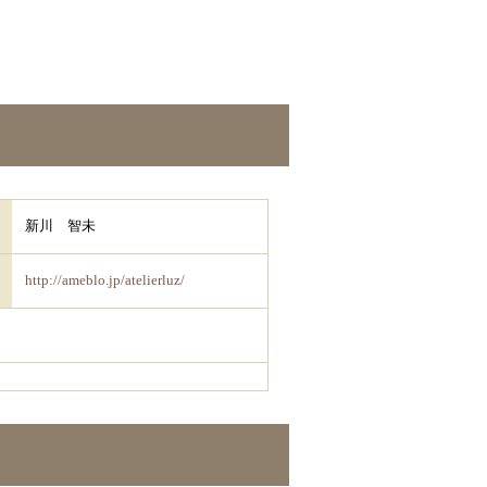
新川 智未
http://ameblo.jp/atelierluz/