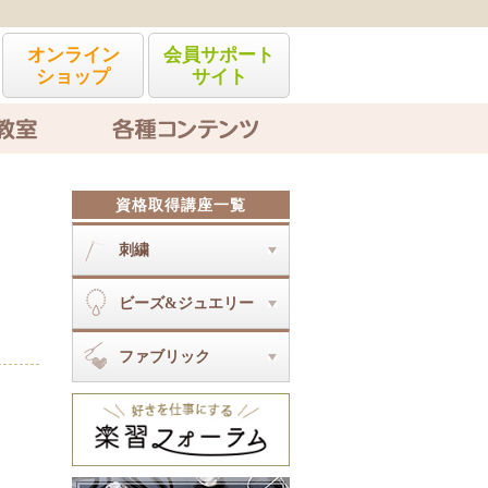
オンライン
会員サポート
ショップ
サイト
各種コンテンツ
資格取得講座一覧
刺繍
刺繍とは
ビーズ&ジュエリー
オートクチュール刺繍アクセサリ
ーディプロマ
ビーズ&ジュエリーとは
ソウタシエジュエリーディプロマ
ファブリック
コスチュームジュエリー（入門・
ビジューソウタシエディプロマ
ディプロマ・認定）
ファブリックとは
ジュエリークロッシェ上級
マクラメ雑貨ディプロマ
ジュエリークロッシェ
ビーズアートステッチWIZアカデ
ミーI