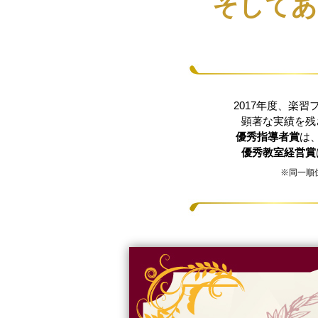
そしてあ
2017年度、楽
顕著な実績を残
優秀指導者賞
は
優秀教室経営賞
※同一順