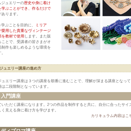
ムジュエリーの
歴史や身に着け
を学ぶことができ、作るだけで
があります。
を学ぶことを目的に、
ミリア
が愛用した貴重なヴィンテージ
類を教材で使用
します。また販
ることで、受講者の皆さまがオ
品制作も楽しめるような環境を
す。
ジュエリー講座の進め方
ジュエリー講座は３つの講座を順番に進むことで、理解が深まる講座となって
得は二段階制となっています。
1 入門講座
ていただく講座になります。2つの作品を制作すると共に、自分に合ったサイ
しく見える身に着け方を学びます。
カリキュラム内容はこち
2 ディプロマ講座