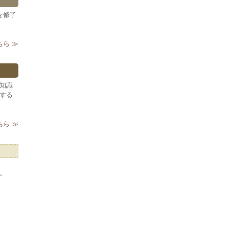
を修了
ら ≫
知識
する
ら ≫
。