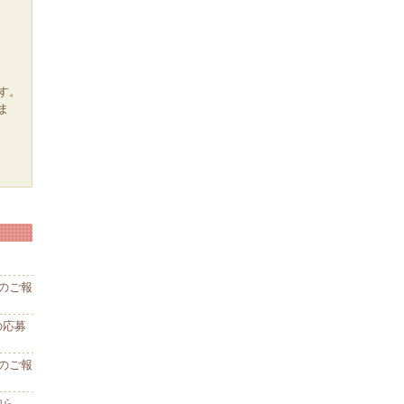
す。
ま
のご報
の応募
のご報
知ら