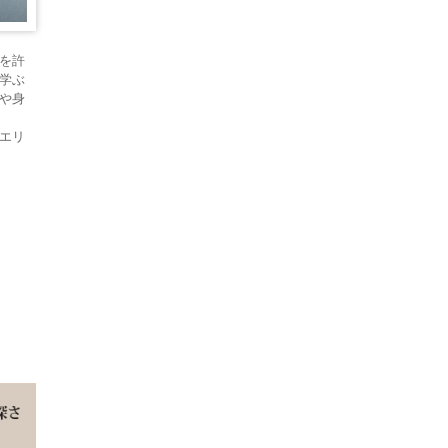
を許
学ぶ
や身
エリ