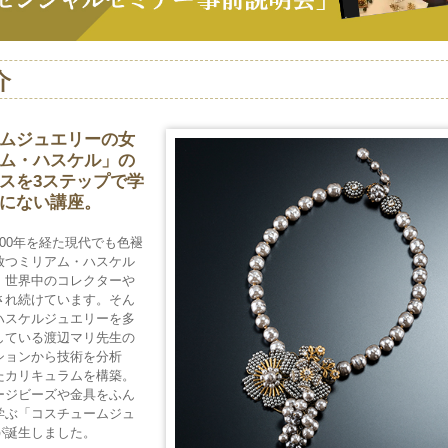
介
ムジュエリーの女
ム・ハスケル」の
スを3ステップで学
にない講座。
00年を経た現代でも色褪
放つミリアム・ハスケル
、世界中のコレクターや
され続けています。そん
ハスケルジュエリーを多
している渡辺マリ先生の
ションから技術を分析
たカリキュラムを構築。
ージビーズや金具をふん
学ぶ「コスチュームジュ
が誕生しました。