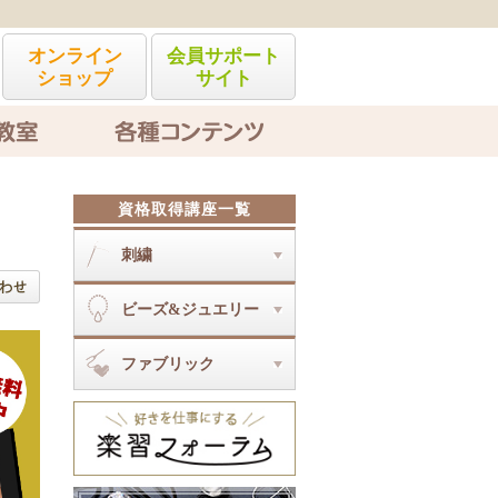
オンライン
会員サポート
ショップ
サイト
各種コンテンツ
資格取得講座一覧
刺繍
刺繍とは
ビーズ&ジュエリー
オートクチュール刺繍アクセサリ
ーディプロマ
ビーズ&ジュエリーとは
ソウタシエジュエリーディプロマ
ファブリック
コスチュームジュエリー（入門・
ビジューソウタシエディプロマ
ディプロマ・認定）
ファブリックとは
ジュエリークロッシェ上級
マクラメ雑貨ディプロマ
ジュエリークロッシェ
ビーズアートステッチWIZアカデ
ミーI