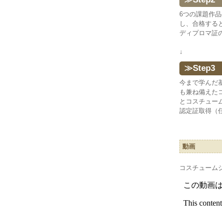
6つの課題作
し、合格する
ディプロマ証
↓
≫Step
今まで学んだ
も兼ね備えた
とコスチュー
認定証取得（
動画
コスチューム