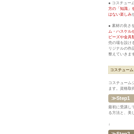
● コスチュー
方の「知識」
はない楽しみ
● 素材の良さ
ム・ハスケル
ビーズや金具
売の場を設け
リジナルの作
整えていきま
コスチューム
コスチューム
ます。資格取
≫Step
最初に受講し
る方法と、美
↓
≫Step