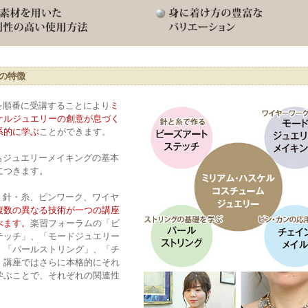
の特徴
座を順番に受講することにより
ミ
ケルジュエリーの創意が息づく
系的に学ぶ
ことができます。
方もジュエリーメイキングの基本
につきます。
グ、針・糸、ピンワーク、ワイヤ
複数の異なる技術が一つの講座
べます。
楽習フォーラムの「ビ
テッチ」、「モードジュエリー
、「パールストリング」、「チ
」講座ではさらに本格的にそれ
学ぶことで、それぞれの関連性
。