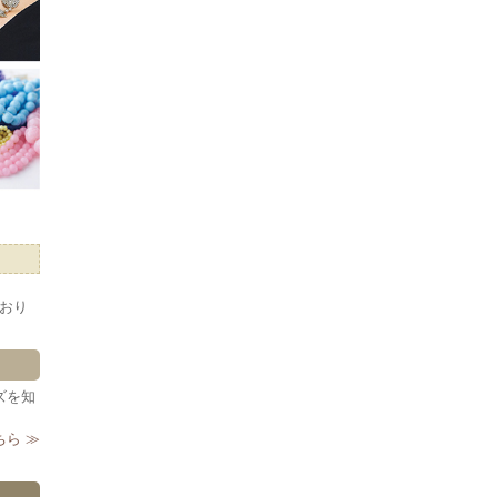
おり
ズを知
ら ≫