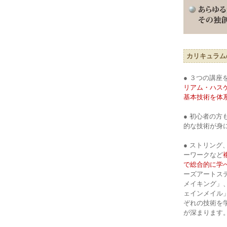
カリキュラム
● ３つの講
リアム・ハス
基本技術を体
● 初心者の
的な技術が身
● ストリン
ーワークなど
で総合的に学
ーズアートス
メイキング」
ェインメイル
ぞれの技術を
が深まります