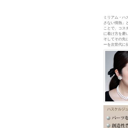
ミリアム・ハ
さない情熱」
ことで、コス
に着け方を磨
そしてその先
ーを次世代に