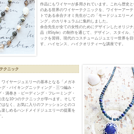
作品にもワイヤーが多用されています。これら歴史と
のある世界のワイヤーテクニックを、ワイヤーアーテ
トである余合ナオミ先生がこの「モードジュエリーメ
ング」のカリキュラムに集約しました。
余合先生が全ての女性のためにデザインしたオリジナ
品（8Style）の制作を通じて、デザイン、スタイル
ックを習得。現代のコスチュームジュエリー世界を目
す、ハイセンス、ハイクオリティーな講座です。
テクニック
、ワイヤージュエリーの基本となる「メガネ
ング・バイキングニッティング・三つ編み・
グ・渦巻き・ビーディング・フレーミング・
の主な10つのテクニックが学べます。そして
ではなく、お気に入りのファッションとのコ
も楽しめるハンドメイドジュエリーの提案を
す。