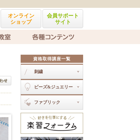
オンライン
会員サポート
ショップ
サイト
各種コンテンツ
資格取得講座一覧
刺繍
刺繍とは
ビーズ&ジュエリー
オートクチュール刺繍アクセサリ
ーディプロマ
ビーズ&ジュエリーとは
ソウタシエジュエリーディプロマ
ファブリック
コスチュームジュエリー（入門・
ビジューソウタシエディプロマ
ディプロマ・認定）
ファブリックとは
ジュエリークロッシェ上級
マクラメ雑貨ディプロマ
ジュエリークロッシェ
ビーズアートステッチWIZアカデ
ミーI