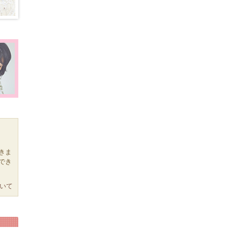
きま
でき
いて