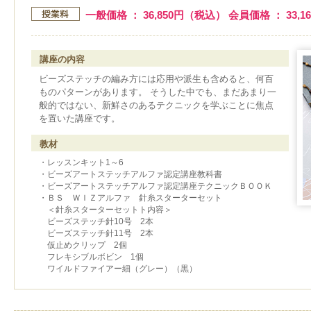
一般価格 ： 36,850円（税込） 会員価格 ： 33,
講座の内容
ビーズステッチの編み方には応用や派生も含めると、何百
ものパターンがあります。 そうした中でも、まだあまり一
般的ではない、新鮮さのあるテクニックを学ぶことに焦点
を置いた講座です。
教材
・レッスンキット1～6
・ビーズアートステッチアルファ認定講座教科書
・ビーズアートステッチアルファ認定講座テクニックＢＯＯＫ
・ＢＳ ＷＩＺアルファ 針糸スターターセット
＜針糸スターターセットト内容＞
ビーズステッチ針10号 2本
ビーズステッチ針11号 2本
仮止めクリップ 2個
フレキシブルボビン 1個
ワイルドファイアー細（グレー）（黒）