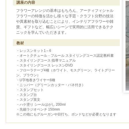
講座の内容
フラワーアレンジの基本はもちろん、アーティフィシャル
フラワーの特徴を活かし様々な手芸・クラフト分野の技法
や異素材を取り込むことにより、インテリアフラワーや雑
貨、ギフトなど、幅広いシーンで実用的に活用できるテク
ニックを学んでいただきます。
教材
・レッスンキット1～6
・オートクチュール・フルール スタイリングコース認定教科書
・スタイリングコース 指導マニュアル
・スタイリングコース レッスンDVD
・フローラテープ4種（ホワイト、モスグリーン、ライトグリー
ン、ブラウン）
・U字地巻きワイヤー8種
・ニッパー（グリーンカッター・バネ付き）
・スタンプセット
・スタンプ台
・スタンプ英文
・ハケ塗り シールはがし 200ml
・先細ラジオペンチ 150mm
※この他にもグルーガンや目打ち、ボンドなどが必要となります