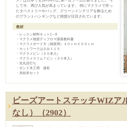
メ」は日本でも1970年代に第一次ブームがありました。 そ
して今、再び人気が高まっています。 特にマクラメで作っ
たタペストリーやバッグ、グリーンインテリアを飾るため
のプラントハンギングなど雑貨が注目されています。
教材
・レッスン材料キット1～6
・マクラメ雑貨ディプロマ講座教科書
・マクラメボード大（雑貨用）３０ｃｍＸ５０ｃｍ
・カットワークはさみ１１５
・マクラメピン（５０本入）
・マクラメスリムＴピン（３０本入）
・先丸目打ち
・ボンド木工用 速乾
・糸始末セット
ビーズアートステッチWIZア
なし）（2902）