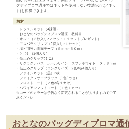
グディプロマ講座ではネットを使用しない技法Nonrt(ノネッ
ト)も習得できます。
教材
・レッスンキット（4課題）
・おとなのバッグディプロマ講座 教科書
・オルト（２枚入り×２セット＋１セットプレゼント）
・アスパラクリップ（2個入り×１セット）
・塩ビ用強力両面テープ（５ｍｍ×５０ｍ）
・とじ針（2個入り）
・仮止めクリップ(ミニ)
・サクラクレパス ボールサイン スフレホワイト ０．８ｍｍ
・仮止めクリップ（ロングサイズ 2色×各4個入り）
・ファインネット（黒）2枚
・フェイクレザーブラック（1色3カセ）
・フロストコード（２色×各１カセ）
・ハワイアンマットコード（１色１カセ）
※コードのカラーは予告なく変更されることがありますのでご了
承ください
おとなのバッグディプロマ通