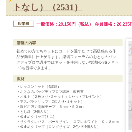
トなし）（2531）
一般価格：29,150円（税込） 会員価格：26,23
講座の内容
初めての方でもネットにコードを通すだけで高級感ある作
品が簡単に仕上がります。楽習フォーラムのおとなのバッ
グディプロマ講座ではネットを使用しない技法Nonrt(ノネッ
ト)も習得できます。
教材
・レッスンキット（4課題）
・おとなのバッグディプロマ講座 教科書
・オルト（２枚入り×２セット＋１セットプレゼント）
・アスパラクリップ（2個入り×１セット）
・塩ビ用強力両面テープ（５ｍｍ×５０ｍ）
・とじ針（2個入り）
・仮止めクリップ(ミニ)
・サクラクレパス ボールサイン スフレホワイト ０．８ｍｍ
・仮止めクリップ（ロングサイズ 2色×各4個入り）