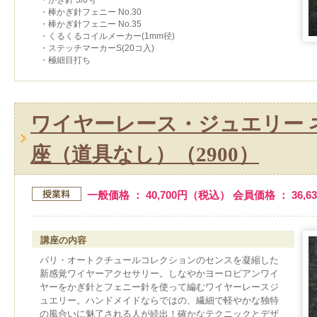
・棒かぎ針フェニー No.30
・棒かぎ針フェニー No.35
・くるくるコイルメーカー(1mm径)
・ステッチマーカーS(20コ入)
・極細目打ち
ワイヤーレース・ジュエリー 
座（道具なし）（2900）
一般価格 ： 40,700円（税込） 会員価格 ： 36,
講座の内容
パリ・オートクチュールコレクションのセンスを凝縮した
新感覚ワイヤーアクセサリー。しなやかヨーロピアンワイ
ヤーをかぎ針とフェニー針を使って編むワイヤーレースジ
ュエリー。ハンドメイドならではの、繊細で軽やかな独特
の風合いに魅了される人が続出！確かなテクニックとデザ