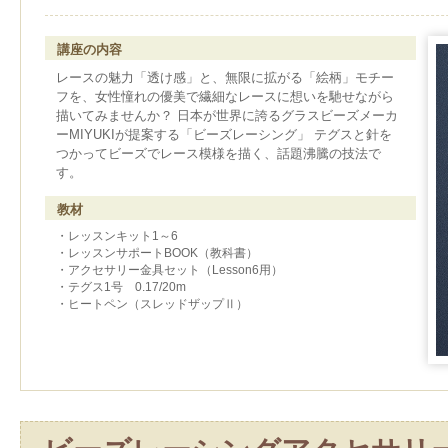
講座の内容
レースの魅力「透け感」と、無限に拡がる「絵柄」モチー
フを、女性憧れの優美で繊細なレースに想いを馳せながら
描いてみませんか？ 日本が世界に誇るグラスビーズメーカ
ーMIYUKIが提案する「ビーズレーシング」 テグスと針を
つかってビーズでレース模様を描く、話題沸騰の技法で
す。
教材
・レッスンキット1～6
・レッスンサポートBOOK（教科書）
・アクセサリー金具セット（Lesson6用）
・テグス1号 0.17/20m
・ヒートペン（スレッドザップⅡ）