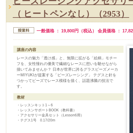
ビーズレーシングアクセサリ
（ ヒートペンなし）（2953）
一般価格 ： 19,800円（税込） 会員価格 ： 17,
講座の内容
レースの魅力「透け感」と、無限に拡がる「絵柄」モチー
フを、女性憧れの優美で繊細なレースに想いを馳せながら
描いてみませんか？ 日本が世界に誇るグラスビーズメーカ
ーMIYUKIが提案する「ビーズレーシング」 テグスと針を
つかってビーズでレース模様を描く、話題沸騰の技法で
す。
教材
・レッスンキット1～6
・レッスンサポートBOOK（教科書）
・アクセサリー金具セット（Lesson6用）
・テグス1号 0.17/20m