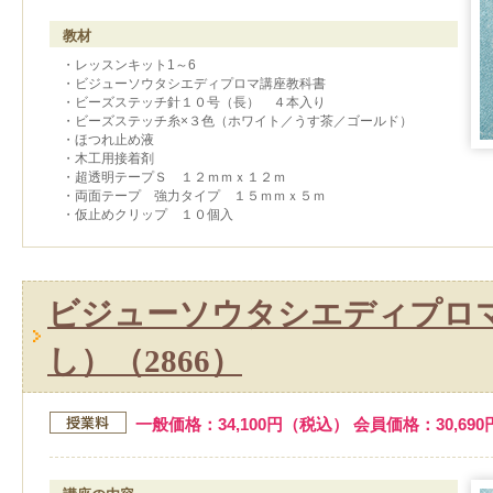
教材
・レッスンキット1～6
・ビジューソウタシエディプロマ講座教科書
・ビーズステッチ針１０号（長） ４本入り
・ビーズステッチ糸×３色（ホワイト／うす茶／ゴールド）
・ほつれ止め液
・木工用接着剤
・超透明テープＳ １２ｍｍｘ１２ｍ
・両面テープ 強力タイプ １５ｍｍｘ５ｍ
・仮止めクリップ １０個入
ビジューソウタシエディプロ
し）（2866）
一般価格：34,100円（税込） 会員価格：30,69