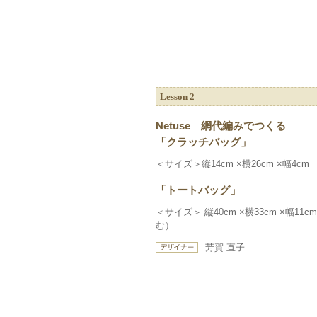
Lesson 2
Netuse 網代編みでつくる
「クラッチバッグ」
＜サイズ＞縦14cm ×横26cm ×幅4cm
「トートバッグ」
＜サイズ＞ 縦40cm ×横33cm ×幅11
む）
芳賀 直子