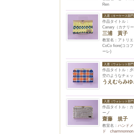
Ren
入選（キーケース部門
作品タイトル：
Canary（カナリ
三浦 貢子
教室名：アトリエ
CoCo fiore(ココ
ーレ)
入選（ウォレット部門
作品タイトル：夕
空のようなチェッ
うえむらみゆ
入選（ウォレット部門
作品タイトル：カ
ーノ
齋藤 規子
教室名：
ハンドメ
ド charmnonnon