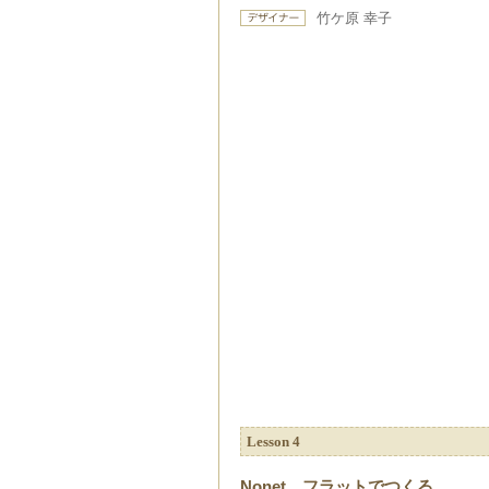
竹ケ原 幸子
Lesson 4
Nonet フラットでつくる