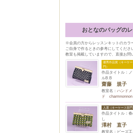
おとなのバッグのレ
※会員の方からレッスンキットのカラ
ご自身で作るときの参考にしてくださ
教室も掲載していますので、直接お問
優秀作品賞（キーケー
門）
作品タイトル：ノ
ルB.B
齋藤 規子
教室名：
ハンドメ
ド charmnonnon
入選（キーケース部門
作品タイトル：春
し
澤村 直子
教室名：ビーズ工