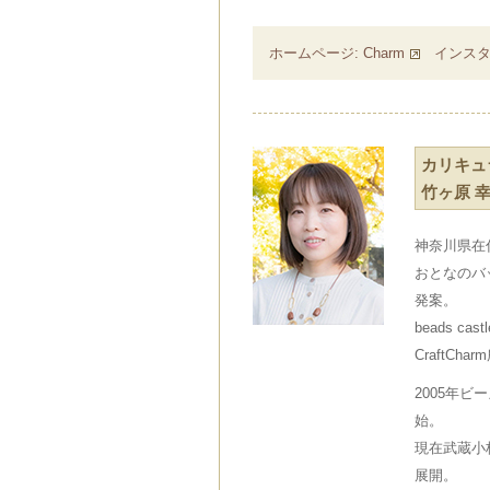
ホームページ: Charm
インス
カリキュ
竹ヶ原 
神奈川県在
おとなのバ
発案。
beads c
CraftCha
2005年
始。
現在武蔵小
展開。