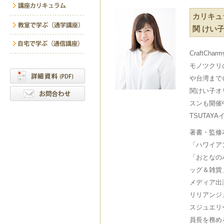
カリキュ
関 けい
CraftChar
モノツクリ
や台湾まで
関けい子オ
スンも開催
TSUTA
著書・監修
「ハワイア
「おとなの
ッグ＆雑貨
メディア出
リリアンジ
スジュエリ
員長を務め